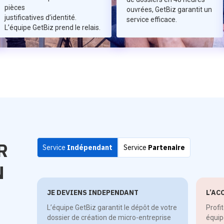
pièces
ouvrées, GetBiz garantit un
justificatives d’identité.
service efficace.
L’équipe GetBiz prend le relais.
R
Service
Indépendant
Service
Partenaire
N
JE DEVIENS INDEPENDANT
L’AC
L’équipe GetBiz garantit le dépôt de votre
Profi
dossier de création de micro-entreprise
équip