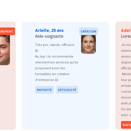
Arielle, 25 ans
Adel
GNEMENT
CRÉATION
Aide-soignante
Livr
Très pro, rapide, efficace
Je vo
👍
viveme
Au top !Je recommande
servic
vivement les services qu'ils
dispon
proposent pour les
effica
formalités de création
Menti
d'entreprise 👍
leur p
arriva
RAPIDITÉ
EFFICACITÉ
corre
docum
aidé p
Un ser
avec u
RAPI